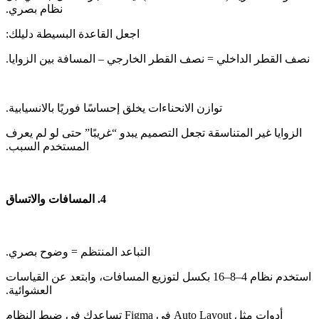
‫الزوايا غير المتناسقة تجعل التصميم يبدو “غريبًا” حتى لو لم يعرف
‫استخدم نظام 4–8–16 بكسل لتوزيع المسافات، وابتعد عن القياسات
‫أدوات مثل Auto Layout في Figma تساعدك في ضبط النظام