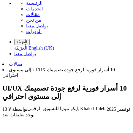
الرئيسية
الخدمات
مقالات
من نحن
تواصل معنا
الدورات
الْعَرَبيّة
English (UK)
الْعَرَبيّة
تواصل معنا
مقالات
‫10 أسرار فورية لرفع جودة تصميمك UI/UX إلى مستوى
‫10 أسرار فورية لرفع جودة تصميمك UI/UX
ايكو ميديا للتسويق الرقمي, Khaled Taleb
13 نوفمبر 2025
بواسطة
لا
توجد تعليقات بعد