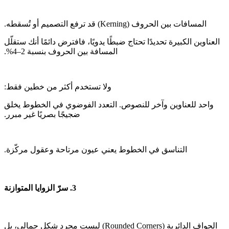
‫العناوين الكبيرة تحديدًا تحتاج ضبطًا يدويًا، فافترض دائمًا أنك ستقلّل
‫واحد للعناوين وآخر للنصوص. التعدد الفوضوي في الخطوط يخلق
‫الحواف الدائرية (Rounded Corners) ليست مجرد شكل جمالي، بل