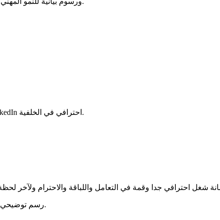
نة شغل احترافي جدا وقمة في التعامل واللباقة والاحترام ولآخر لحظة م