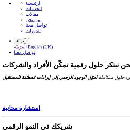
الرئيسية
الخدمات
مقالات
من نحن
تواصل معنا
الدورات
الْعَرَبيّة
English (UK)
الْعَرَبيّة
تواصل معنا
حن نبتكر حلول رقمية تمكّن الأفراد والشركات
ر:
حلول متكاملة
استشارة مجانية
شريكك في النمو الرقمي