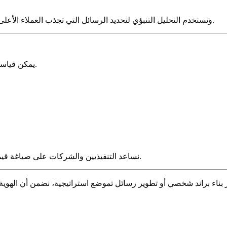
نبني استراتيجيات قيادة فكرية، ونطوّر ملفات LinkedIn، ونستخدم التحليل التنبؤي لتحديد الرسائل التي تجذب العملاء الأعلى قيمة.
الهدف ليس “تفاعل”، بل فرص مبيعات حقيقية وجودة Leads يمكن قياسها.
نساعد التنفيذيين والشركات على صياغة قيمة سوقية واضحة ومبنية على بيانات الطلب الفعلي في السوق.