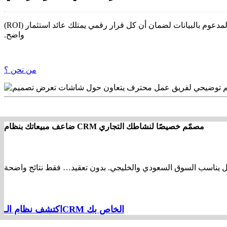
‫Echo Media وكالة استشارية متخصصة في سد الفجوة بين التصميم المُتمحور حول الإنسان (UX) و النمو القابل للقياس. نستخدم التحليل المدعوم بالبيانات لضمان أن كل قرار رقمي يمتلك عائد استثمار (ROI)
من نحن ؟
ضاعف مبيعاتك بنظام CRM مصمّم خصيصًا لنشاطك التجاري
اكتشف نظام الـCRM الخاص بك