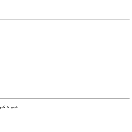
سواء عبر بناء براند شخصي أو تطوير رسائل تموضع استراتيجية، نضمن أن الهوية المهنية مرتبطة بفرص نمو حقيقية، وليس مجرد تحسين شكلي.