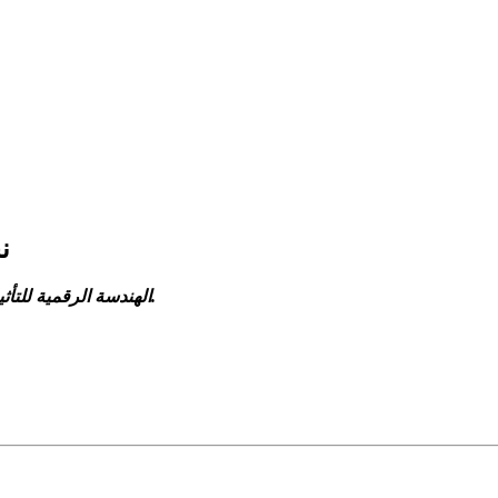
ن
تُحوّل الوجود الرقمي إلى إيرادات مُحصّنة للمستقبل.
الهندسة الرقمية للتأثي