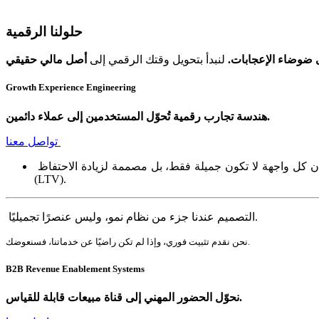
حلولنا الرقمية
ضوضاء الإعجابات.
لنبدأ بتحويل وقتك الرقمي إلى
Growth Experience Engineering
هندسة تجارب رقمية تُحوّل المستخدمين إلى عملاء دائمين.
تواصل معنا
نقوم ببناء تجارب منتجات رقمية قائمة على تحليل سلوك المستخدم والبيانات الفعلية، لضمان أن كل واجهة لا تكون جميلة فقط، بل مصممة لزيادة الاحتفاظ (Retention) وتحسين القيمة العمرية للعميل
(LTV).
التصميم عندنا جزء من نظام نمو، وليس عنصرًا تجميليًا.
نحن نقدم تثبيت فوري، وإذا لم تكن راضيًا عن خدماتنا، فسنعوضك.
B2B Revenue Enablement Systems
نحوّل الحضور المهني إلى قناة مبيعات قابلة للقياس.