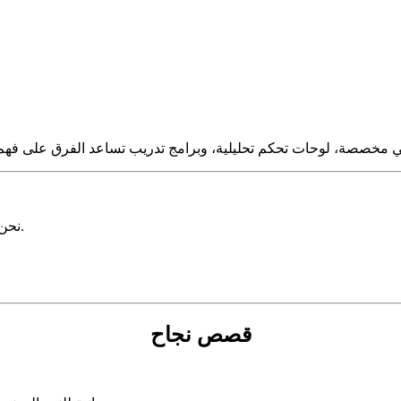
نحن لا نكتفي بإطلاق الحملات — بل نبني نظامًا يقيسها ويحسنها باستمرار.
قصص نجاح