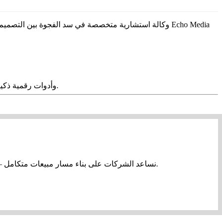
نساعد الشركات على بناء مسار مبيعات متكامل — من أول تواصل حتى الإغلاق — باستخدام أدوات حديثة وتخصيص كامل يناسب السوق السعودي والخليجي. بدون تعقيد… فقط نتائج واضحة.