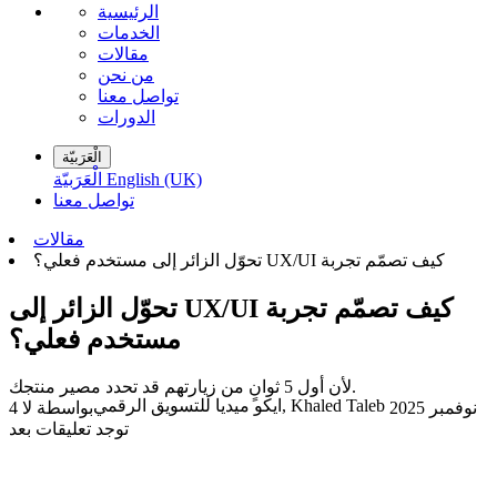
الرئيسية
الخدمات
مقالات
من نحن
تواصل معنا
الدورات
الْعَرَبيّة
English (UK)
الْعَرَبيّة
تواصل معنا
مقالات
‫كيف تصمّم تجربة UX/UI تحوّل الزائر إلى
لأن أول 5 ثوانٍ من زيارتهم قد تحدد مصير منتجك.
ايكو ميديا للتسويق الرقمي, Khaled Taleb
4 نوفمبر 2025
بواسطة
لا
توجد تعليقات بعد