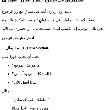
1️⃣ التصميم من أجل الوضوح: السباق ضد زر “العودة”
عند أول زيارة، أنت في سباق مع زر الرجوع.
لتوضيح الفكرة والقيمة.
وفقًا للأبحاث، أمامك أقل من
5 ثوانٍ
في تلك الثواني، إمّا تكسب انتباه المستخدم… أو تخسره إلى الأبد.
أفضل ممارسات الوضوح:
1. قسم البطل (Hero Section):
يجب أن يجيب فورًا على:
ما هو هذا الموقع؟
ما المشكلة التي يحلّها لي؟
ماذا أفعل الآن؟
مثال:
“ملفاتك، في أي مكان.”
مع زر واضح: “ابدأ مجانًا”.