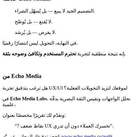
التصميم الجيد لا يبيع — بل يُسهّل الشراء.
لا يُقنع — بل يُوضّح.
لا يفرض — بل يُرشد.
في النهاية، التحويل ليس انتصارًا رقميًا.
تحترم المستخدم وتكافئ وضوحه بثقة.
إنه نتيجة منطقية لتجربة
من Echo Media
هل ترغب بتدقيق تجربة UX/UI لموقعك لتزيد التحويلات الفعلية؟
، نحلل الواجهات ونقيس الثقة البصرية بدقّة
Echo Media Labs
في
علمية،
ونقدّم لك تقريرًا مخصصًا بعنوان:
“7 نقاط ضعف UX تخسرك العملاء دون أن تدري”.
www.echo-media.co/audit
🔗 احجز تدقيقك المجاني عبر: