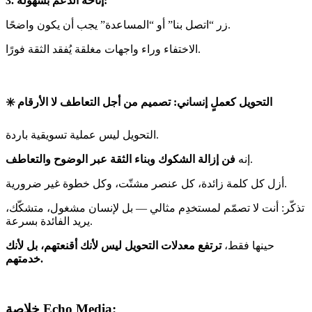
3. إتاحة الدعم بسهولة:
زر “اتصل بنا” أو “المساعدة” يجب أن يكون واضحًا.
الاختفاء وراء واجهات مغلقة يُفقد الثقة فورًا.
✳️ التحويل كعملٍ إنساني: تصميم من أجل التعاطف لا الأرقام
التحويل ليس عملية تسويقية باردة.
.
إنه
فن إزالة الشكوك وبناء الثقة عبر الوضوح والتعاطف
أزل كل كلمة زائدة، كل عنصر مشتّت، وكل خطوة غير ضرورية.
تذكّر: أنت لا تصمّم لمستخدِم مثالي — بل لإنسان مشغول، متشكّك،
يريد الفائدة بسرعة.
حينها فقط،
ترتفع معدلات التحويل ليس لأنك أقنعتهم، بل لأنك
خدمتهم.
خلاصة Echo Media: