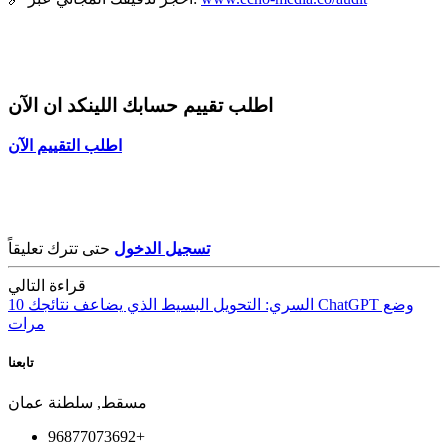
اطلب تقييم حسابك اللينكد ان الآن
اطلب التقييم الآن
تسجيل الدخول
حتى تترك تعليقاً
قراءة التالي
‫وضع ChatGPT السري: التحويل البسيط الذي يضاعف نتائجك 10
تابعنا
مسقط, سلطنة عمان
96877073692+