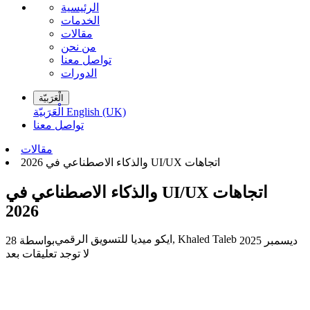
الرئيسية
الخدمات
مقالات
من نحن
تواصل معنا
الدورات
الْعَرَبيّة
English (UK)
الْعَرَبيّة
تواصل معنا
مقالات
‫اتجاهات UI/UX والذكاء الاصطناعي في
ايكو ميديا للتسويق الرقمي, Khaled Taleb
28 ديسمبر 2025
بواسطة
لا توجد تعليقات بعد