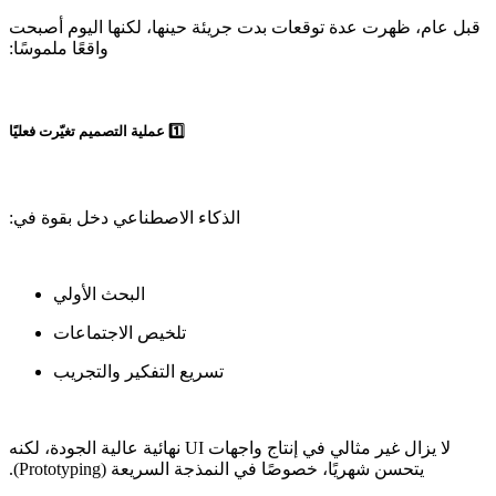
‫قبل عام، ظهرت عدة توقعات بدت جريئة حينها، لكنها اليوم أصبحت
‫لا يزال غير مثالي في إنتاج واجهات UI نهائية عالية الجودة، لكنه